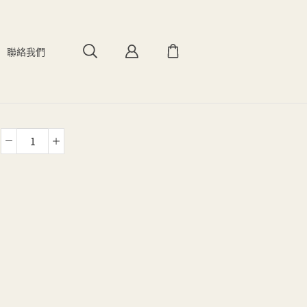
聯絡我們
西
式
遊
艇
601
數
量